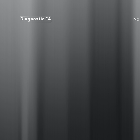
Diagnostic FA
No