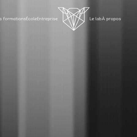
s formations
École
Entreprise
Le lab
À propos