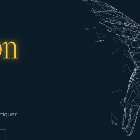
on
riquer.