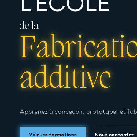
L'ÉCOLE
de la
Fabricati
additive
Apprenez à concevoir, prototyper et fab
Voir les formations
Nous contacter