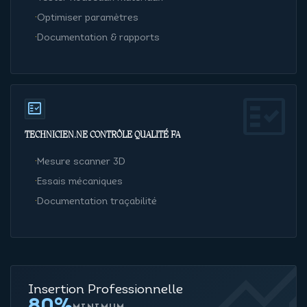
·
Optimiser paramètres
·
Documentation & rapports
fact_check
fact_check
TECHNICIEN·NE CONTRÔLE QUALITÉ FA
·
Mesure scanner 3D
·
Essais mécaniques
·
Documentation traçabilité
Insertion Professionnelle