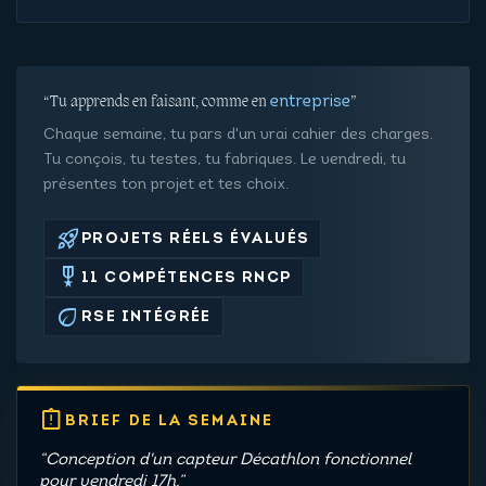
“Tu apprends en faisant, comme en
”
entreprise
Chaque semaine, tu pars d'un vrai cahier des charges.
Tu conçois, tu testes, tu fabriques. Le vendredi, tu
présentes ton projet et tes choix.
rocket_launch
PROJETS RÉELS ÉVALUÉS
military_tech
11 COMPÉTENCES RNCP
eco
RSE INTÉGRÉE
assignment_late
BRIEF DE LA SEMAINE
“Conception d'un capteur Décathlon fonctionnel
pour vendredi 17h.”