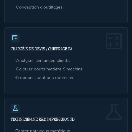
·
Conception d'outillages
calculate
calculate
CHARGÉ·E DE DEVIS / CHIFFRAGE FA
·
Analyser demandes clients
·
Calculer coûts matière & machine
·
Proposer solutions optimales
science
science
TECHNICIEN·NE R&D IMPRESSION 3D
·
Tester nouveaux matériaux