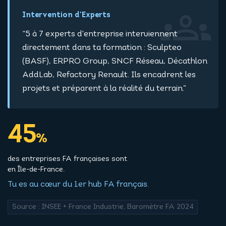
groups
Intervention d'Experts
“5 à 7 experts d'entreprise interviennent
directement dans ta formation : Sculpteo
(BASF), ERPRO Group, SNCF Réseau, Décathlon
AddLab, Refactory Renault. Ils encadrent les
projets et préparent à la réalité du terrain.”
45
%
des entreprises FA françaises sont
en Île-de-France.
Tu es au cœur du 1er hub FA français.
Source : INSEE + France Industrie, Baromètre FA 2024