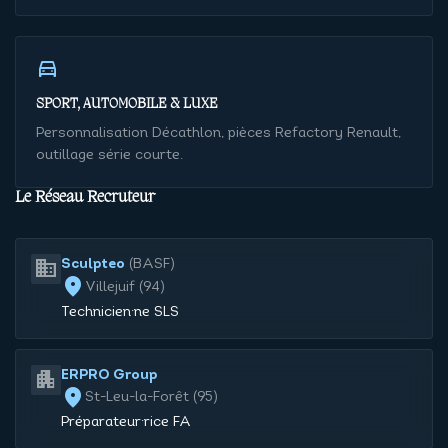
directions_car
SPORT, AUTOMOBILE & LUXE
Personnalisation Décathlon, pièces Refactory Renault,
outillage série courte.
Le Réseau Recruteur
business
Sculpteo
(
BASF
)
location_on
Villejuif (94)
Technicien·ne SLS
apartment
ERPRO Group
location_on
St-Leu-la-Forêt (95)
Préparateur·rice FA