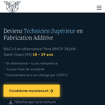
Deviens
Technicien Supérieur
en
Fabrication Additive
BAC+2 en alternance
•
Titre RNCP 36168
•
Saint-Ouen (93)
•
18 – 29 ans
En alternance = tu es rémunéré·e
Aucun frais de scolarité
Financement pris en charge par l'OPCO
arrow_forward
Candidater maintenant
download
Télécharger la brochure