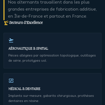
Nos alternants travaillent dans les plus
grandes entreprises de fabrication additive,
en Île-de-France et partout en France.
precision_manufacturing
Secteurs d'Excellence
flight_takeoff
AÉRONAUTIQUE & SPATIAL
Pièces allégées par optimisation topologique, outillages
de série, prototypes vol.
monitor_heart
MÉDICAL & DENTAIRE
Implants sur-mesure, gabarits chirurgicaux, prothèses
dentaires en résine.