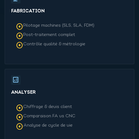
FABRICATION
adjust
Pilotage machines (SLS, SLA, FDM)
adjust
Post-traitement complet
adjust
Contrôle qualité & métrologie
analytics
ANALYSER
adjust
Chiffrage & devis client
adjust
Comparaison FA vs CNC
adjust
Analyse de cycle de vie