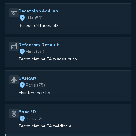
sports
Décathlon AddLab
location_on
Lille (59)
Bureau d'études 3D
factory
Refactory Renault
location_on
Flins (78)
Technicien·ne FA pièces auto
flight
SAFRAN
location_on
Paris (75)
Maintenance FA
skeleton
Bone 3D
location_on
Paris 12e
Technicien·ne FA médicale