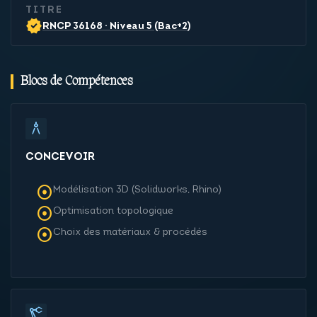
TITRE
verified
RNCP 36168 · Niveau 5 (Bac+2)
Blocs de Compétences
architecture
CONCEVOIR
adjust
Modélisation 3D (Solidworks, Rhino)
adjust
Optimisation topologique
adjust
Choix des matériaux & procédés
precision_manufacturing