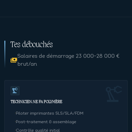
Tes débouchés
Salaires de démarrage 23 000–28 000 €
payments
brut/an
precision_manufacturing
precision_manufacturing
TECHNICIEN·NE FA POLYMÈRE
·
Piloter imprimantes SLS/SLA/FDM
·
Post-traitement & assemblage
·
Contrôle qualité initial