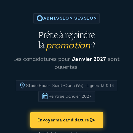
trip_origin
ADMISSION SESSION
Prêt·e à rejoindre
la
?
promotion
Les candidatures pour
Janvier 2027
sont
ouvertes.
location_on
Stade Bauer, Saint-Ouen (93) · Lignes 13 & 14
calendar_month
Rentrée Janvier 2027
send
Envoyer ma candidature