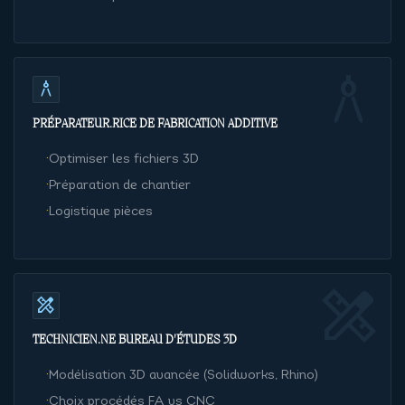
architecture
architecture
PRÉPARATEUR·RICE DE FABRICATION ADDITIVE
·
Optimiser les fichiers 3D
·
Préparation de chantier
·
Logistique pièces
design_services
design_services
TECHNICIEN·NE BUREAU D'ÉTUDES 3D
·
Modélisation 3D avancée (Solidworks, Rhino)
·
Choix procédés FA vs CNC