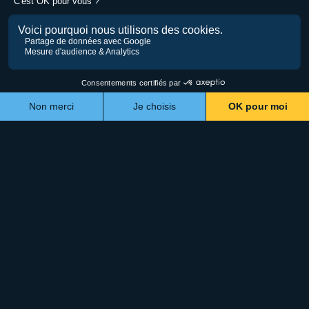
Impression 3D et métiers d’art : visite chez SYOS
Et si l'impression 3D n'était pas l'ennemie des savoir-faire
manuels, mais leur meilleure alliée ? De plus en plus d'artisans
franchissent le pas — et...
Écrit par
La Biche-Renard
Publié le
27 juillet 2026