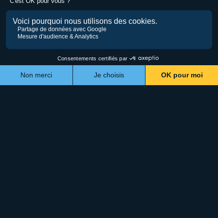
Impression 3D et métiers d’art : visite chez SYOS
Et si l'impression 3D n'était pas l'ennemie des savoir-faire
manuels, mais leur meilleure alliée ? De plus en plus d'artisans
franchissent le pas — et...
Écrit par
La Biche-Renard
Publié le
27 juillet 2026